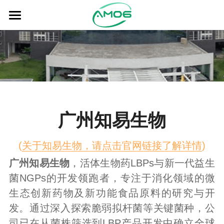
关于AM06
关于AKK
关于我们
联系我们
广州知易生物
简体中文
(
关于知易生物，请点击官网链接了解详情
)
简体中文
English
广州知易生物
，活体生物药LBPs与新一代益生
English
菌NGPs的开发领跑者，专注于消化领域的微
生态创新药物及新功能食品原料的研究与开
发。通过深入探索脆弱拟杆菌等关键菌种，公
司已在从菌株筛选到LBP产品开发中确立全球