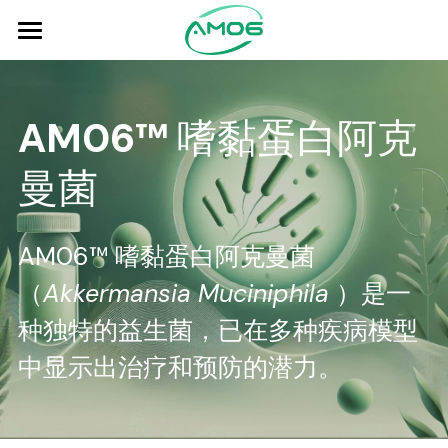
关于AM06
关于AKK
AM06™ 
嗜黏蛋白阿克
关于我们
曼菌
联系我们
AM06™ 
嗜黏蛋白阿克曼菌
简体中文
（
Akkermansia Muciniphila
）
是一
简体中文
English
种独特的益生菌，已在多种疾病模型
English
中显示出治疗和预防的潜力。